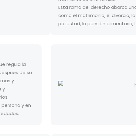
Esta rama del derecho abarca una
como el matrimonio, el divorcio, la 
potestad, la pensión alimentaria, la
ue regula la
 después de su
rmas y
s y
ios.
 persona y en
eredados.