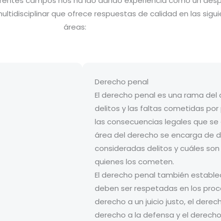
iferentes campos nos ha ido dando experiencia como un des
tidisciplinar que ofrece respuestas de calidad en las sigu
áreas:
Derecho penal
El derecho penal es una rama del
delitos y las faltas cometidas po
las consecuencias legales que se a
área del derecho se encarga de d
consideradas delitos y cuáles son
quienes los cometen.
El derecho penal también estable
deben ser respetadas en los proc
derecho a un juicio justo, el derec
derecho a la defensa y el derecho a