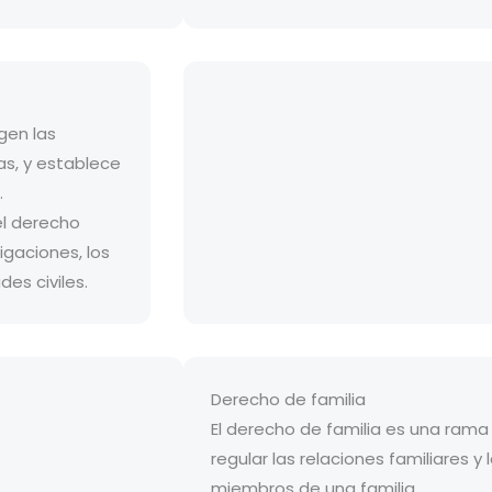
igen las
as, y establece
.
el derecho
igaciones, los
es civiles.
Derecho de familia
El derecho de familia es una ram
regular las relaciones familiares y
miembros de una familia.