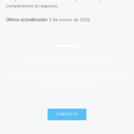
competencia al respecto.
Última actualización:
11 de marzo de 2026
Te ayudamos a resolver tus problemas legales
Contacta con nosotros si necesitas hacer una consulta a
alguno de nuestros abogados.
CONTACTO